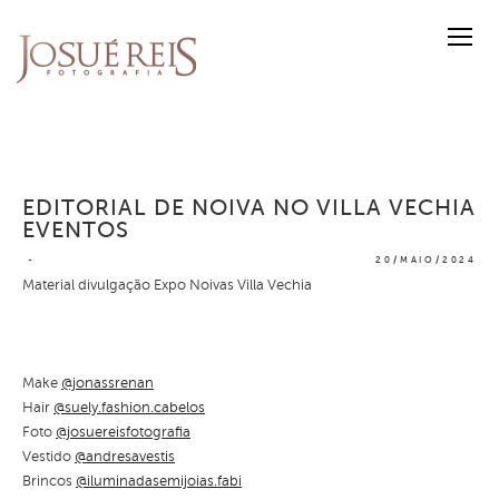
EDITORIAL DE NOIVA NO VILLA VECHIA
EVENTOS
20/MAIO/2024
Material divulgação Expo Noivas Villa Vechia
Make
@jonassrenan
Hair
@suely.fashion.cabelos
Foto
@josuereisfotografia
Vestido
@andresavestis
Brincos
@iluminadasemijoias.fabi