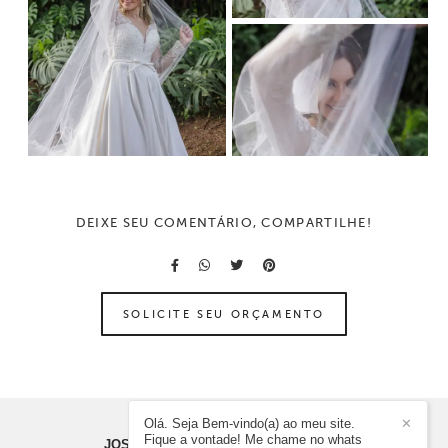
DEIXE SEU COMENTÁRIO, COMPARTILHE!
SOLICITE SEU ORÇAMENTO
Olá. Seja Bem-vindo(a) ao meu site.
✕
Fique a vontade! Me chame no whats
JOSUÉ REIS FOTOGRAFIA
/
CONTATO